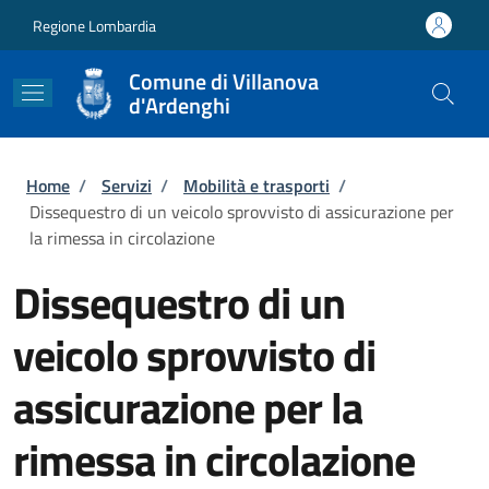
Salta al contenuto principale
Skip to footer content
Regione Lombardia
Comune di Villanova
d'Ardenghi
Briciole di pane
Home
/
Servizi
/
Mobilità e trasporti
/
Dissequestro di un veicolo sprovvisto di assicurazione per
la rimessa in circolazione
Dissequestro di un
veicolo sprovvisto di
assicurazione per la
rimessa in circolazione