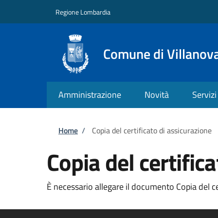
Salta al contenuto principale
Skip to footer content
Regione Lombardia
Comune di Villanov
Amministrazione
Novità
Servizi
Briciole di pane
Home
/
Copia del certificato di assicurazione
Copia del certific
È necessario allegare il documento Copia del cer