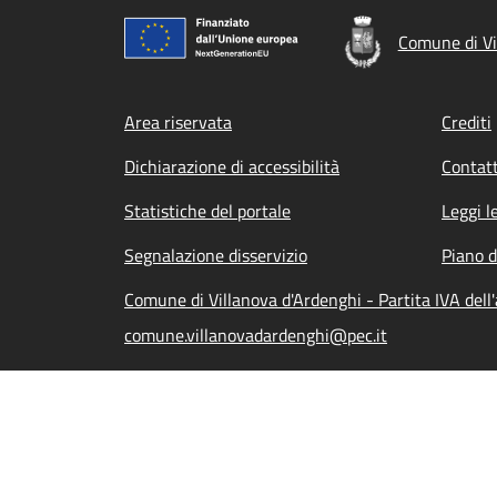
Comune di Vi
Footer menu
Area riservata
Crediti
Dichiarazione di accessibilità
Contatt
Statistiche del portale
Leggi l
Segnalazione disservizio
Piano d
Comune di Villanova d'Ardenghi - Partita IVA de
comune.villanovadardenghi@pec.it