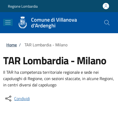
Salta al contenuto principale
Skip to footer content
Regione Lombardia
Comune di Villanova
d'Ardenghi
Briciole di pane
Home
/
TAR Lombardia - Milano
TAR Lombardia - Milano
Il TAR ha competenza territoriale regionale e sede nei
capoluoghi di Regione, con sezioni staccate, in alcune Regioni,
in centri diversi dal capoluogo
Condividi