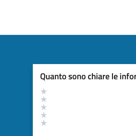
Quanto sono chiare le info
Valutazione
Valuta 5 stelle su 5
Valuta 4 stelle su 5
Valuta 3 stelle su 5
Valuta 2 stelle su 5
Valuta 1 stelle su 5