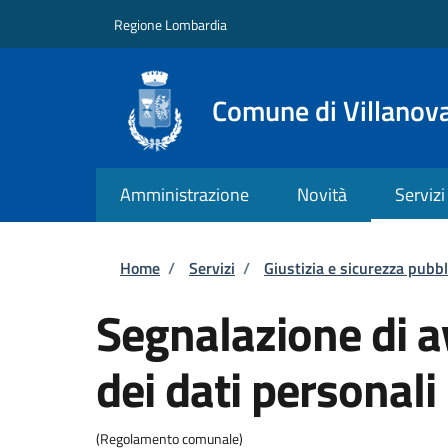
Salta al contenuto principale
Skip to footer content
Regione Lombardia
Comune di Villanov
Amministrazione
Novità
Servizi
Briciole di pane
Home
/
Servizi
/
Giustizia e sicurezza pubbl
Segnalazione di a
dei dati personali
(Regolamento comunale)