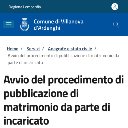
Salta al contenuto principale
Skip to footer content
Regione Lombardia
Comune di Villanova
d'Ardenghi
Briciole di pane
Home
/
Servizi
/
Anagrafe e stato civile
/
Avvio del procedimento di pubblicazione di matrimonio da
parte di incaricato
Avvio del procedimento di
pubblicazione di
matrimonio da parte di
incaricato