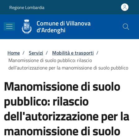
Salta al contenuto principale
Skip to footer content
Regione Lombardia
Comune di Villanova
d'Ardenghi
Briciole di pane
Home
/
Servizi
/
Mobilità e trasporti
/
Manomissione di suolo pubblico: rilascio
dell'autorizzazione per la manomissione di suolo pubblico
Manomissione di suolo
pubblico: rilascio
dell'autorizzazione per la
manomissione di suolo