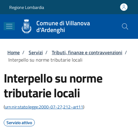
Salta al contenuto principale
Skip to footer content
Regione Lombardia
Comune di Villanova
d'Ardenghi
Briciole di pane
Home
/
Servizi
/
Tributi, finanze e contravvenzioni
/
Interpello su norme tributarie locali
Interpello su norme
tributarie locali
(
urn:nir:stato:legge:2000-07-27;212~art11
)
Servizio attivo