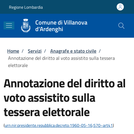
Salta al contenuto principale
Skip to footer content
Regione Lombardia
Comune di Villanova
d'Ardenghi
Briciole di pane
Home
/
Servizi
/
Anagrafe e stato civile
/
Annotazione del diritto al voto assistito sulla tessera
elettorale
Annotazione del diritto al
voto assistito sulla
tessera elettorale
(
urn:nir:presidente.repubblica:decreto:1960-05-16;570~art41
)