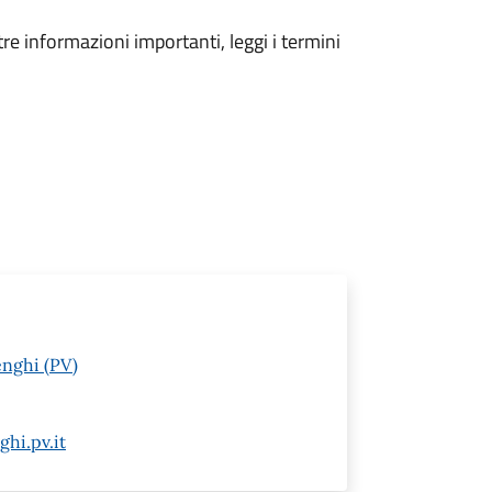
tre informazioni importanti, leggi i termini
enghi (PV)
hi.pv.it