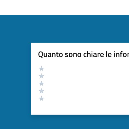
Quanto sono chiare le info
Valutazione
Valuta 5 stelle su 5
Valuta 4 stelle su 5
Valuta 3 stelle su 5
Valuta 2 stelle su 5
Valuta 1 stelle su 5