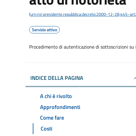
(
urn:nir:presidente.repubblica:decreto:2000-12-28;445~ar
Servizio attivo
Procedimento di autenticazione di sottoscrizioni su i
INDICE DELLA PAGINA
A chi è rivolto
Approfondimenti
Come fare
Costi