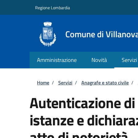
Salta al contenuto principale
Skip to footer content
Regione Lombardia
Comune di Villanov
Amministrazione
Novità
Servizi
Briciole di pane
Home
/
Servizi
/
Anagrafe e stato civile
/
Autenticazione di 
istanze e dichiara
atto di notorietà