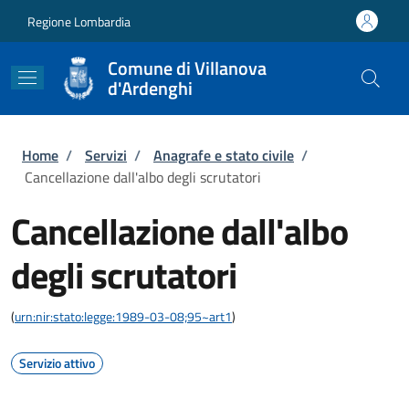
Salta al contenuto principale
Skip to footer content
Regione Lombardia
Comune di Villanova
d'Ardenghi
Briciole di pane
Home
/
Servizi
/
Anagrafe e stato civile
/
Cancellazione dall'albo degli scrutatori
Cancellazione dall'albo
degli scrutatori
(
urn:nir:stato:legge:1989-03-08;95~art1
)
Servizio attivo