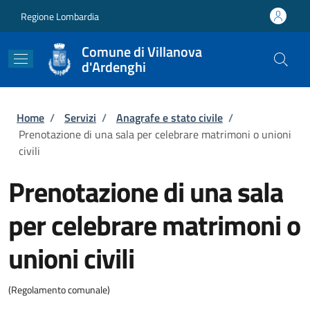
Salta al contenuto principale
Skip to footer content
Regione Lombardia
Comune di Villanova
d'Ardenghi
Briciole di pane
Home
/
Servizi
/
Anagrafe e stato civile
/
Prenotazione di una sala per celebrare matrimoni o unioni
civili
Prenotazione di una sala
per celebrare matrimoni o
unioni civili
(Regolamento comunale)