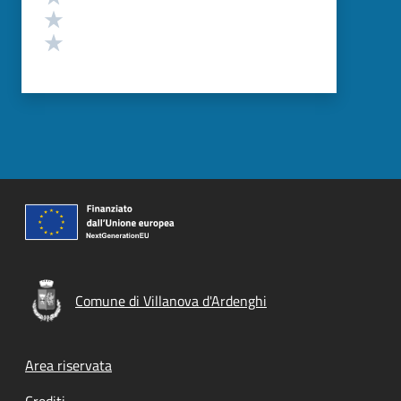
Valuta 2 stelle su 5
Valuta 1 stelle su 5
Comune di Villanova d'Ardenghi
Footer menu
Area riservata
Crediti