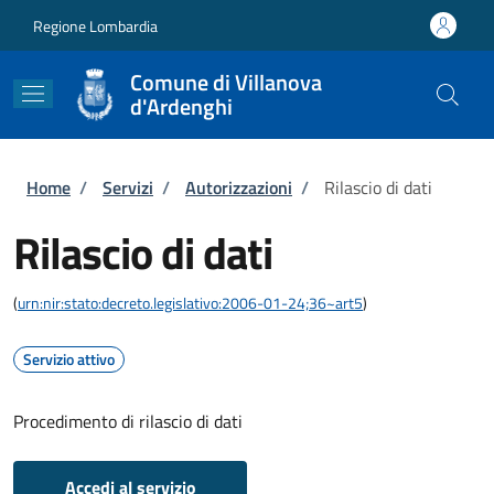
Salta al contenuto principale
Skip to footer content
Regione Lombardia
Comune di Villanova
d'Ardenghi
Briciole di pane
Home
/
Servizi
/
Autorizzazioni
/
Rilascio di dati
Rilascio di dati
(
urn:nir:stato:decreto.legislativo:2006-01-24;36~art5
)
Servizio attivo
Procedimento di rilascio di dati
Accedi al servizio