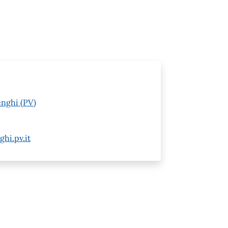
enghi (PV)
hi.pv.it