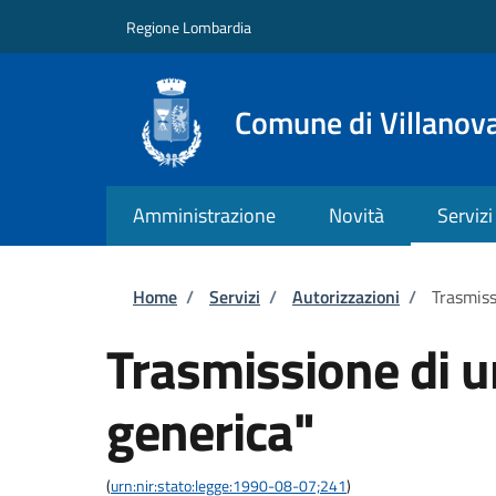
Salta al contenuto principale
Skip to footer content
Regione Lombardia
Comune di Villanov
Amministrazione
Novità
Servizi
Briciole di pane
Home
/
Servizi
/
Autorizzazioni
/
Trasmiss
Trasmissione di 
generica"
(
urn:nir:stato:legge:1990-08-07;241
)