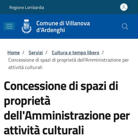
Salta al contenuto principale
Skip to footer content
Regione Lombardia
Comune di Villanova
d'Ardenghi
Briciole di pane
Home
/
Servizi
/
Cultura e tempo libero
/
Concessione di spazi di proprietà dell'Amministrazione per
attività culturali
Concessione di spazi di
proprietà
dell'Amministrazione per
attività culturali