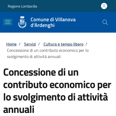
Salta al contenuto principale
Skip to footer content
Regione Lombardia
Comune di Villanova
d'Ardenghi
Briciole di pane
Home
/
Servizi
/
Cultura e tempo libero
/
Concessione di un contributo economico per lo
svolgimento di attività annuali
Concessione di un
contributo economico per
lo svolgimento di attività
annuali