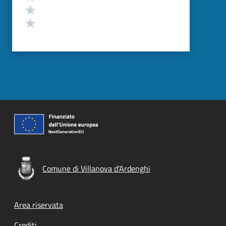
Valuta 2 stelle su 5
Valuta 1 stelle su 5
Comune di Villanova d'Ardenghi
Footer menu
Area riservata
Crediti