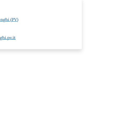
enghi (PV)
hi.pv.it