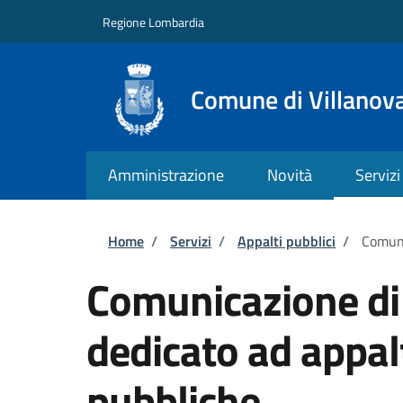
Salta al contenuto principale
Skip to footer content
Regione Lombardia
Comune di Villanov
Amministrazione
Novità
Servizi
Briciole di pane
Home
/
Servizi
/
Appalti pubblici
/
Comuni
Comunicazione di
dedicato ad appa
pubbliche