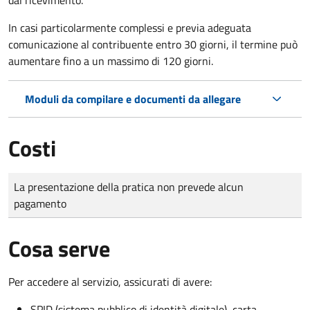
In casi particolarmente complessi e previa adeguata
comunicazione al contribuente entro 30 giorni, il termine può
aumentare fino a un massimo di
120 giorni.
Moduli da compilare e documenti da allegare
Costi
Tipo di pagamento
Importo
La presentazione della pratica non prevede alcun
pagamento
Cosa serve
Per accedere al servizio, assicurati di avere:
SPID (sistema pubblico di identità digitale), carta