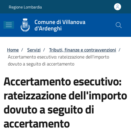
Salta al contenuto principale
Skip to footer content
Regione Lombardia
Comune di Villanova
d'Ardenghi
Briciole di pane
Home
/
Servizi
/
Tributi, finanze e contravvenzioni
/
Accertamento esecutivo: rateizzazione dell'importo
dovuto a seguito di accertamento
Accertamento esecutivo:
rateizzazione dell'importo
dovuto a seguito di
accertamento