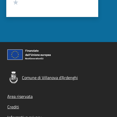
Valuta 1 stelle su 5
Comune di Villanova d'Ardenghi
Footer menu
Area riservata
Crediti