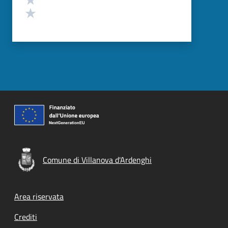
Valuta 1 stelle su 5
Comune di Villanova d'Ardenghi
Footer menu
Area riservata
Crediti