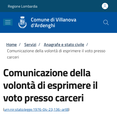
Salta al contenuto principale
Skip to footer content
Regione Lombardia
Comune di Villanova
d'Ardenghi
Briciole di pane
Home
/
Servizi
/
Anagrafe e stato civile
/
Comunicazione della volontà di esprimere il voto presso
carceri
Comunicazione della
volontà di esprimere il
voto presso carceri
(
urn:nir:stato:legge:1976-04-23;136~art8
)