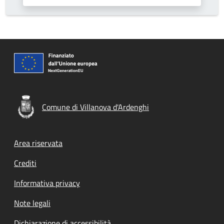
Comune di Villanova d'Ardenghi
Footer menu
Area riservata
Crediti
Informativa privacy
Note legali
Dichiarazione di accessibilità