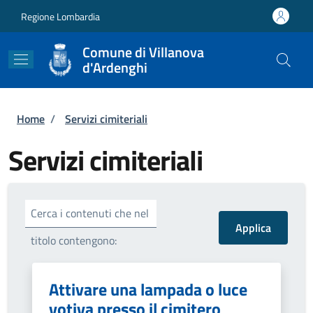
Salta al contenuto principale
Skip to footer content
Regione Lombardia
Comune di Villanova
d'Ardenghi
Briciole di pane
Home
/
Servizi cimiteriali
Servizi cimiteriali
Cerca i contenuti che nel
titolo contengono:
Attivare una lampada o luce
votiva presso il cimitero