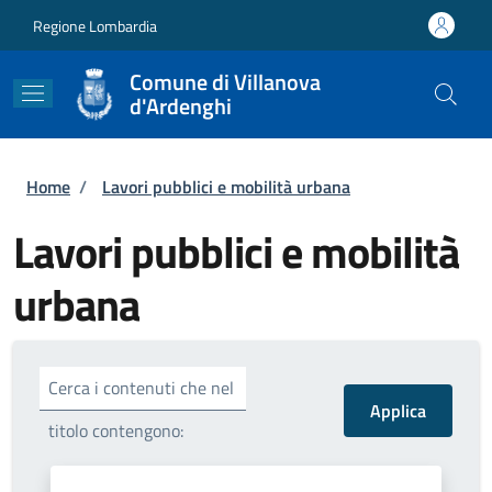
Salta al contenuto principale
Skip to footer content
Regione Lombardia
Comune di Villanova
d'Ardenghi
Briciole di pane
Home
/
Lavori pubblici e mobilità urbana
Lavori pubblici e mobilità
urbana
Cerca i contenuti che nel
titolo contengono: