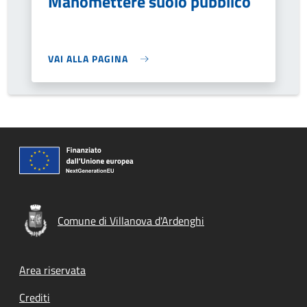
Manomettere suolo pubblico
VAI ALLA PAGINA
Comune di Villanova d'Ardenghi
Footer menu
Area riservata
Crediti