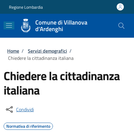
Salta al contenuto principale
Skip to footer content
Regione Lombardia
Comune di Villanova
d'Ardenghi
Briciole di pane
Home
/
Servizi demografici
/
Chiedere la cittadinanza italiana
Chiedere la cittadinanza
italiana
Condividi
Normativa di riferimento