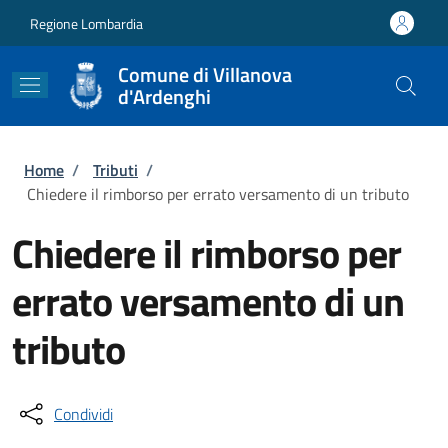
Salta al contenuto principale
Skip to footer content
Regione Lombardia
Comune di Villanova
d'Ardenghi
Briciole di pane
Home
/
Tributi
/
Chiedere il rimborso per errato versamento di un tributo
Chiedere il rimborso per
errato versamento di un
tributo
Condividi