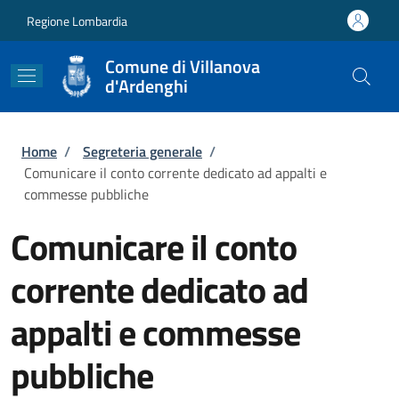
Salta al contenuto principale
Skip to footer content
Regione Lombardia
Comune di Villanova
d'Ardenghi
Briciole di pane
Home
/
Segreteria generale
/
Comunicare il conto corrente dedicato ad appalti e
commesse pubbliche
Comunicare il conto
corrente dedicato ad
appalti e commesse
pubbliche